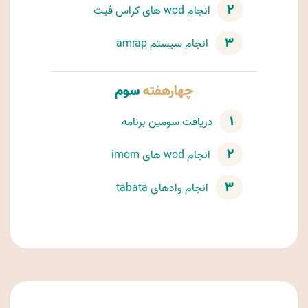
۲
انجام wod های کراس فیت
۳
انجام سیستم amrap
چهارهفته
سوم
۱
دریافت سومین برنامه
۲
انجام wod های imom
۳
انجام وادهای tabata