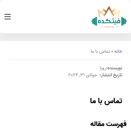
نه
»
تماس با ما
یسنده:
رویا
ریخ انتشار:
جولای 31, 2024
اس با ما
ست مقاله