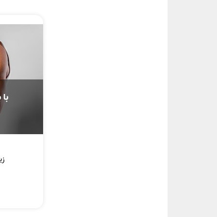
با 
زی